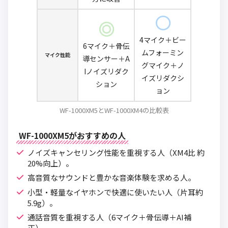
4マイク＋ビー
6マイク＋骨伝
ムフォーミン
マイク性能
導センサー＋A
グマイク＋ノ
Iノイズリダク
イズリダクシ
ション
ョン
WF-1000XM5とWF-1000XM4の比較表
WF-1000XM5がおすすめの人
ノイズキャンセリング性能を重視する人（XM4比 約
20%向上）。
高音質なサウンドと豊かな音楽体験を求める人。
小型・軽量なイヤホンで快適に使いたい人（片耳約
5.9g）。
通話音質を重視する人（6マイク＋骨伝導＋AI補
正）。