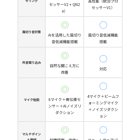
セリング
高性能（統合プロ
セッサーV2 + QN2
セッサーV1）
e）
風切り音対策
AIを活用した風切り
風切り音低減機能
音低減機能搭載
搭載
外音取り込み
自然な聞こえ方に
対応
改善
4マイク＋ビームフ
6マイク＋骨伝導セ
マイク性能
ォーミングマイク
ンサー＋AIノイズリ
＋ノイズリダクシ
ダクション
ョン
マルチポイン
ト接続
初期搭載、操作し
ファームウェアv2.