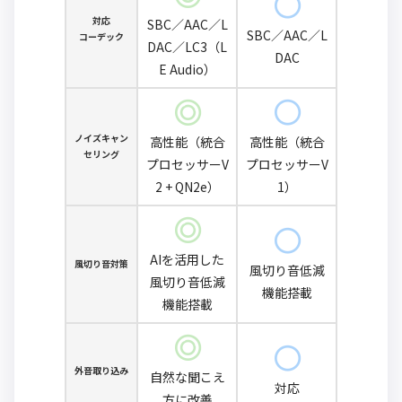
対応
SBC／AAC／L
SBC／AAC／L
コーデック
DAC／LC3（L
DAC
E Audio）
ノイズキャン
高性能（統合
高性能（統合
セリング
プロセッサーV
プロセッサーV
2 + QN2e）
1）
AIを活用した
風切り音対策
風切り音低減
風切り音低減
機能搭載
機能搭載
外音取り込み
自然な聞こえ
対応
方に改善