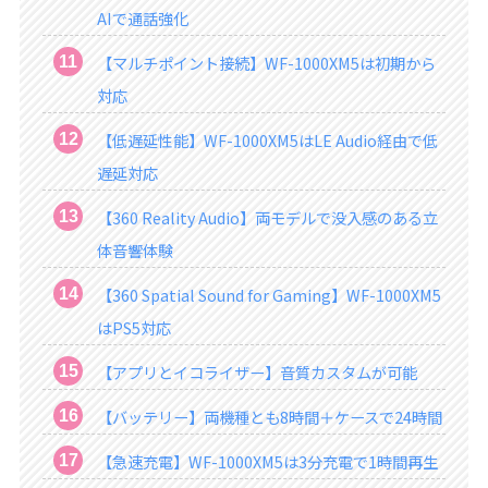
AIで通話強化
【マルチポイント接続】WF-1000XM5は初期から
対応
【低遅延性能】WF-1000XM5はLE Audio経由で低
遅延対応
【360 Reality Audio】両モデルで没入感のある立
体音響体験
【360 Spatial Sound for Gaming】WF-1000XM5
はPS5対応
【アプリとイコライザー】音質カスタムが可能
【バッテリー】両機種とも8時間＋ケースで24時間
【急速充電】WF-1000XM5は3分充電で1時間再生