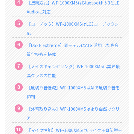
【接続方式】WF-1000XM5はBluetooth 5.3とLE
Audioに対応
【コーデック】WF-1000XM5はLC3コーデック対
応
【DSEE Extreme】両モデルにAIを活用した高音
質化技術を搭載
【ノイズキャンセリング】WF-1000XM5は業界最
高クラスの性能
【風切り音低減】WF-1000XM5はAIで風切り音を
抑制
【外音取り込み】WF-1000XM5はより自然でクリ
ア
【マイク性能】WF-1000XM5は6マイク＋骨伝導＋