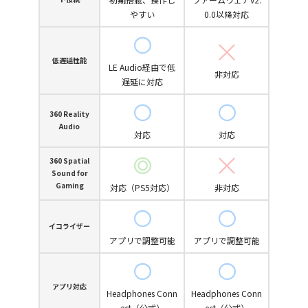
やすい
0.0以降対応
低遅延性能
LE Audio経由で低
非対応
遅延に対応
360 Reality
Audio
対応
対応
360 Spatial
Sound for
Gaming
対応（PS5対応）
非対応
イコライザー
アプリで調整可能
アプリで調整可能
アプリ対応
Headphones Conn
Headphones Conn
ect（公式）
ect（公式）