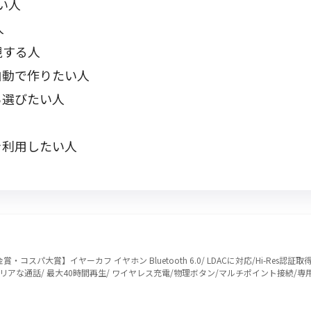
い人
人
視する人
自動で作りたい人
ら選びたい人
を利用したい人
ER金賞・コスパ大賞】イヤーカフ イヤホン Bluetooth 6.0/ LDACに対応/Hi-Res
ICクリアな通話/ 最大40時間再生/ ワイヤレス充電/物理ボタン/マルチポイント接続/