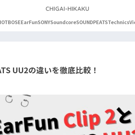
CHIGAI-HIKAKU
IOT
BOSE
EarFun
SONY
Soundcore
SOUNDPEATS
Technics
Vi
DPEATS UU2の違いを徹底比較！