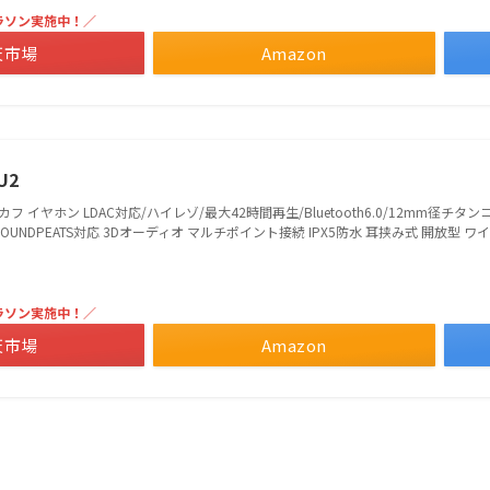
ラソン実施中！／
天市場
Amazon
U2
フ イヤホン LDAC対応/ハイレゾ/最大42時間再生/Bluetooth6.0/12mm径チ
OUNDPEATS対応 3Dオーディオ マルチポイント接続 IPX5防水 耳挟み式 開放型
ラソン実施中！／
天市場
Amazon