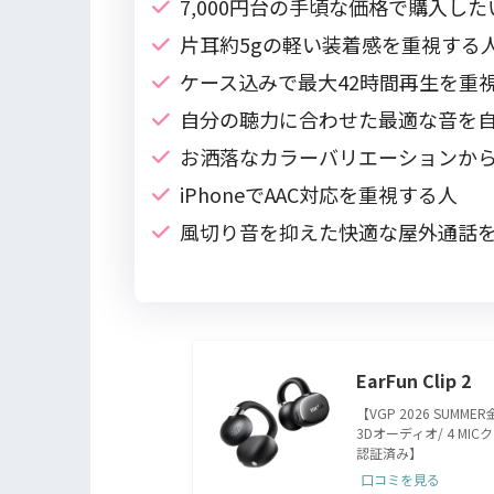
7,000円台の手頃な価格で購入した
片耳約5gの軽い装着感を重視する
ケース込みで最大42時間再生を重
自分の聴力に合わせた最適な音を
お洒落なカラーバリエーションか
iPhoneでAAC対応を重視する人
風切り音を抑えた快適な屋外通話
EarFun Clip 2
【VGP 2026 SUMM
3Dオーディオ/ 4 M
認証済み】
口コミを見る